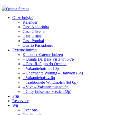
Onze huisjes
Kalender
Casa Andorinha
Casa Oliveira
Casa Grilos
Casa Pombal
Quarto Passadouro
Externe huizen
Kalender Externe huizen
– Quinta Da Bela Vista tot 6-7p
– Casa Refugio do Oceano
– Vakantiehuis tot 10p
– Charmante Woning – Babylon (6p)
– Vakantiehuis 4-6p
– Traditionele Windmolen (tot 6p)
– Viva – Vakantiehuis tot 6p
– Cosy huise met zeezicht(2p)
Prijs
Reserveer
Wij
Over ons
Ons domein